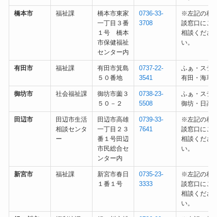
橋本市
福祉課
橋本市東家
0736-33-
※左記の相
一丁目３番
3708
談窓口にご
１号 橋本
相談くださ
市保健福祉
い。
センター内
有田市
福祉課
有田市箕島
0737-22-
ふぁ・ステ
５０番地
3541
有田・海草
御坊市
社会福祉課
御坊市薗３
0738-23-
ふぁ・ステ
５０－２
5508
御坊・日高
田辺市
田辺市生活
田辺市高雄
0739-33-
※左記の相
相談センタ
一丁目２３
7641
談窓口にご
ー
番１号田辺
相談くださ
市民総合セ
い。
ンター内
新宮市
福祉課
新宮市春日
0735-23-
※左記の相
１番１号
3333
談窓口にご
相談くださ
い。