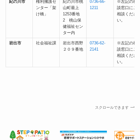
紀の川市
権利擁護セ
紀の川市桃
0736-66-
※左記の相
ンター「架
山町最上
1211
談窓口にご
け橋」
1253番地
相談くださ
2 桃山保
い。
健福祉セン
ター内
岩出市
社会福祉課
岩出市西野
0736-62-
※左記の相
２０９番地
2141
談窓口にご
相談くださ
い。
スクロールできます