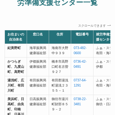
労準備支援センター一覧
スクロールできます
お住まいの
窓口名
住所
電話番号
就労準備支
自治体名
援センター
紀美野町
海草振興局
海南市大野
073-482-
ふぁ・ステ
健康福祉部
中９３９
0600
有田・海草
かつらぎ
伊都振興局
橋本市高野
0736-42-
ふぁ・ステ
町、九度山
健康福祉部
口町名古曽
0491
伊都
町、高野町
９２７
湯浅町、広
有田振興局
有田郡湯浅
0737-64-
ふぁ・ステ
川町、有田
健康福祉部
町湯浅２３
1291
有田・海草
川町
５５－１
美浜町、日
日高振興局
御坊市湯川
0738-22-
ふぁ・ステ
高町、由良
健康福祉部
町財部８５
3481
御坊・日高
町、印南
９－２
町、日高川