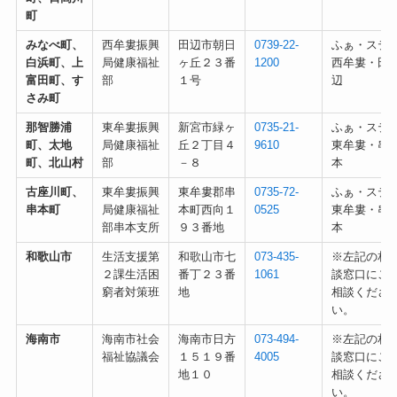
町
みなべ町、
西牟婁振興
田辺市朝日
0739-22-
ふぁ・ステ
白浜町、上
局健康福祉
ヶ丘２３番
1200
西牟婁・田
富田町、す
部
１号
辺
さみ町
那智勝浦
東牟婁振興
新宮市緑ヶ
0735-21-
ふぁ・ステ
町、太地
局健康福祉
丘２丁目４
9610
東牟婁・串
町、北山村
部
－８
本
古座川町、
東牟婁振興
東牟婁郡串
0735-72-
ふぁ・ステ
串本町
局健康福祉
本町西向１
0525
東牟婁・串
部串本支所
９３番地
本
和歌山市
生活支援第
和歌山市七
073-435-
※左記の相
２課生活困
番丁２３番
1061
談窓口にご
窮者対策班
地
相談くださ
い。
海南市
海南市社会
海南市日方
073-494-
※左記の相
福祉協議会
１５１９番
4005
談窓口にご
地１０
相談くださ
い。